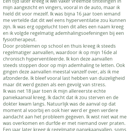
Een tijd later kreeg ik wel vaker vreemde tintelingen in
mijn aangezicht en vingers, vooral in de auto, maar ik
hield dit voor mezelf. Ik was bijna 16 jaar toen iemand
me vertelde dat dit wel eens hyperventilatie zou kunnen
zijn. Ik was erg opgelucht toen dit alles een naam kreeg
en ik volgde regelmatig ademhalingsoefeningen bij een
fysiotherapeut.
Door problemen op school en thuis kreeg ik steeds
regelmatiger aanvallen, waardoor ik op mijn 16de al
chronisch hyperventileerde. Ik kon deze aanvallen
steeds stoppen door op mijn ademhaling te letten. Ook
gingen deze aanvallen meestal vanzelf over, als ik me
afzonderde. Ik bleef vooral last hebben van duizeligheid
maar dit werd gezien als een gevolg van stress.
Ik was net 18 jaar toen ik mijn allereerste echte
paniekaanval kreeg. Ik dacht dat ik zou sterven en de
dokter kwam langs. Natuurlijk was de aanval op dat
moment al voorbij en ook hier werd er geen verdere
aandacht aan het probleem gegeven. Ik wist niet wat me
was overkomen en durfde er met niemand over praten.
Een jaar later kreeg ik regelmatig paniekaanvallen, soms