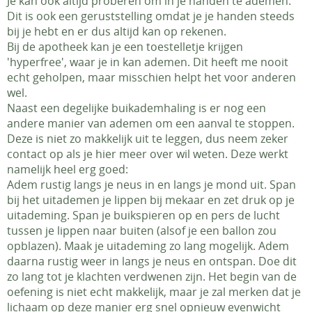
Je kan ook altijd proberen om in je handen te ademen.
Dit is ook een geruststelling omdat je je handen steeds
bij je hebt en er dus altijd kan op rekenen.
Bij de apotheek kan je een toestelletje krijgen
'hyperfree', waar je in kan ademen. Dit heeft me nooit
echt geholpen, maar misschien helpt het voor anderen
wel.
Naast een degelijke buikademhaling is er nog een
andere manier van ademen om een aanval te stoppen.
Deze is niet zo makkelijk uit te leggen, dus neem zeker
contact op als je hier meer over wil weten. Deze werkt
namelijk heel erg goed:
Adem rustig langs je neus in en langs je mond uit. Span
bij het uitademen je lippen bij mekaar en zet druk op je
uitademing. Span je buikspieren op en pers de lucht
tussen je lippen naar buiten (alsof je een ballon zou
opblazen). Maak je uitademing zo lang mogelijk. Adem
daarna rustig weer in langs je neus en ontspan. Doe dit
zo lang tot je klachten verdwenen zijn. Het begin van de
oefening is niet echt makkelijk, maar je zal merken dat je
lichaam op deze manier erg snel opnieuw evenwicht