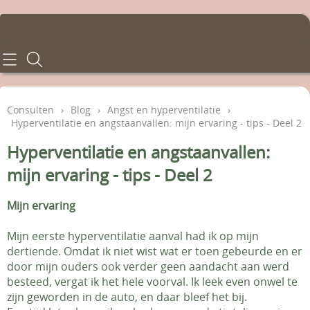
Home
Consulten
Consulten
›
Blog
›
Angst en hyperventilatie
›
Hyperventilatie en angstaanvallen: mijn ervaring - tips - Deel 2
Behandelingen
Hyperventilatie en angstaanvallen:
Tarieven
mijn ervaring - tips - Deel 2
Info en voorwaarden
Mijn ervaring
Contact - Afspraken
Mijn eerste hyperventilatie aanval had ik op mijn
dertiende. Omdat ik niet wist wat er toen gebeurde en er
door mijn ouders ook verder geen aandacht aan werd
Gastenboek
besteed, vergat ik het hele voorval. Ik leek even onwel te
zijn geworden in de auto, en daar bleef het bij.