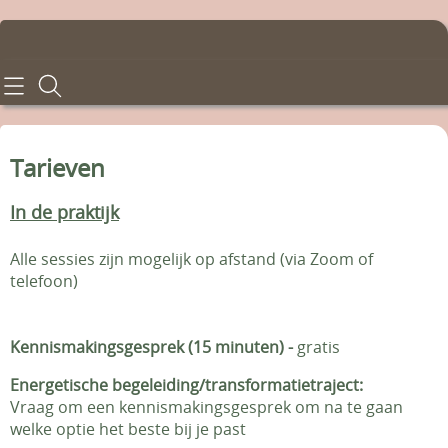
Home
Consulten
Tarieven
Behandelingen
In de praktijk
Tarieven
Alle sessies zijn mogelijk op afstand (via Zoom of
telefoon)
Info en voorwaarden
Contact - Afspraken
Kennismakingsgesprek (15 minuten) -
gratis
Gastenboek
Energetische begeleiding/transformatietraject:
Vraag om een kennismakingsgesprek om na te gaan
welke optie het beste bij je past