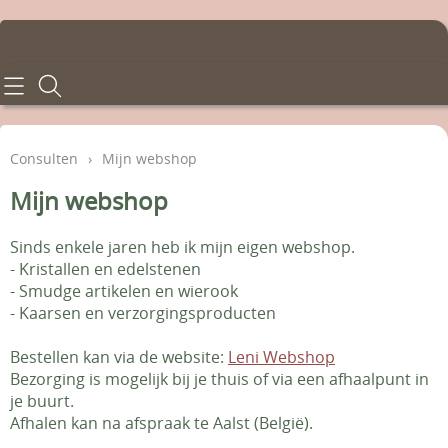
Home
Consulten
Consulten
›
Mijn webshop
Behandelingen
Mijn webshop
Tarieven
Sinds enkele jaren heb ik mijn eigen webshop.
- Kristallen en edelstenen
Info en voorwaarden
- Smudge artikelen en wierook
- Kaarsen en verzorgingsproducten
Contact - Afspraken
Bestellen kan via de website:
Leni Webshop
Bezorging is mogelijk bij je thuis of via een afhaalpunt in
Gastenboek
je buurt.
Afhalen kan na afspraak te Aalst (België).