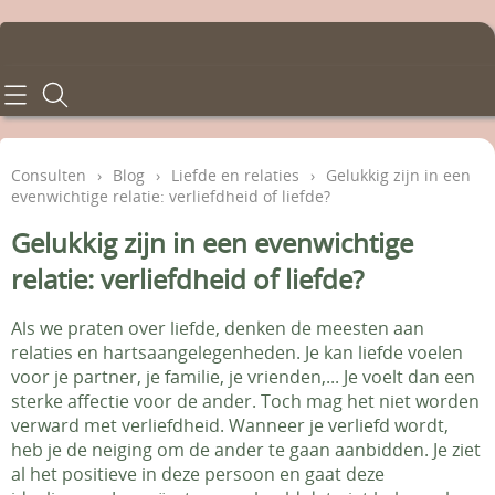
Home
Consulten
Consulten
›
Blog
›
Liefde en relaties
›
Gelukkig zijn in een
evenwichtige relatie: verliefdheid of liefde?
Behandelingen
Gelukkig zijn in een evenwichtige
Tarieven
relatie: verliefdheid of liefde?
Info en voorwaarden
Als we praten over liefde, denken de meesten aan
relaties en hartsaangelegenheden. Je kan liefde voelen
Contact - Afspraken
voor je partner, je familie, je vrienden,... Je voelt dan een
sterke affectie voor de ander. Toch mag het niet worden
verward met verliefdheid. Wanneer je verliefd wordt,
Gastenboek
heb je de neiging om de ander te gaan aanbidden. Je ziet
al het positieve in deze persoon en gaat deze