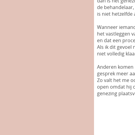
dan is het genez
de behandelaar, 
is niet hetzelfde
Wanneer iemand b
het vastleggen v
en dat een proc
Als ik dit gevoel 
niet volledig klaa
Anderen komen da
gesprek meer aan
Zo valt het me oo
open omdat hij o
genezing plaatsv