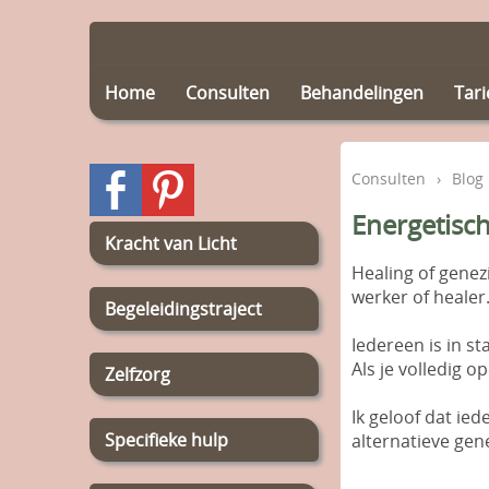
Home
Consulten
Behandelingen
Tar
Consulten
›
Blog
Energetisc
Kracht van Licht
Healing of gene
werker of healer
Begeleidingstraject
Iedereen is in s
Als je volledig o
Zelfzorg
Ik geloof dat ie
Specifieke hulp
alternatieve ge