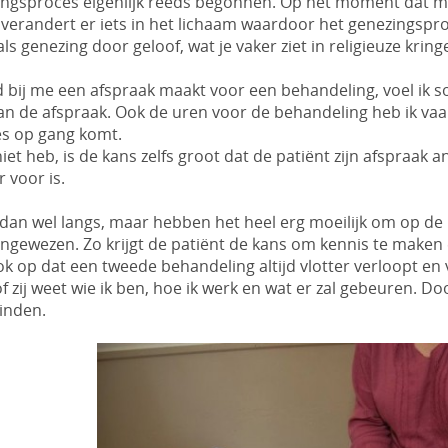
ingsproces eigenlijk reeds begonnen. Op het moment dat me
verandert er iets in het lichaam waardoor het genezingspro
 als genezing door geloof, wat je vaker ziet in religieuze kring
ij me een afspraak maakt voor een behandeling, voel ik so
an de afspraak. Ook de uren voor de behandeling heb ik vaa
es op gang komt.
niet heb, is de kans zelfs groot dat de patiënt zijn afspraak an
r voor is.
n wel langs, maar hebben het heel erg moeilijk om op de b
gewezen. Zo krijgt de patiënt de kans om kennis te maken 
k op dat een tweede behandeling altijd vlotter verloopt en v
f zij weet wie ik ben, hoe ik werk en wat er zal gebeuren. 
inden.