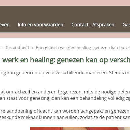
ieven
Info en voorwaarden
Contact - Afspraken
Ga
›
Gezondheid
›
Energetisch werk en healing: genezen kan op v
h werk en healing: genezen kan op versc
zing kan gebeuren op vele verschillende manieren. Steeds 
.
taat om zichzelf en anderen te genezen, mits de nodige oefen
pen staat voor genezing, dan kan een behandeling volledig zi
dere aandoening of klacht kan worden aangepakt en genezen.
neeskunde mekaar kunnen aanvullen, zodat ze de patiënt s