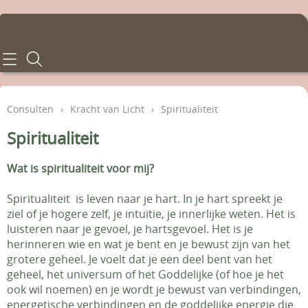
Home
Consulten
Consulten
›
Kracht van Licht
›
Spiritualiteit
Behandelingen
Spiritualiteit
Tarieven
Wat is spiritualiteit voor mij?
Info en voorwaarden
Spiritualiteit is leven naar je hart. In je hart spreekt je
ziel of je hogere zelf, je intuïtie, je innerlijke weten. Het is
luisteren naar je gevoel, je hartsgevoel. Het is je
Contact - Afspraken
herinneren wie en wat je bent en je bewust zijn van het
grotere geheel. Je voelt dat je een deel bent van het
Gastenboek
geheel, het universum of het Goddelijke (of hoe je het
ook wil noemen) en je wordt je bewust van verbindingen,
energetische verbindingen en de goddelijke energie die