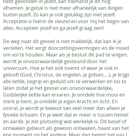
hebt gevonden in jezelf, kan niemand je dit nog
afnemen. Je geluk is niet meer afhankelijk van dingen
buiten jezelf. Zo kan je ook gelukkig zijn met jezelf.
Acceptatie is hierin de sleutel en voor mij het begin van
alles. Accepteer jezelf en ga jezelf graag zien!
De weg naar dit gevoel is niet makkelijk, dat kan ik je
vertellen. Het vergt doorzettingsvermogen en de moed
om vol te houden. Maar als je besluit dit pad te volgen,
wordt je onvoorwaardelijk gesteund door het
universum. Hoe je het ook noemt of waar je ook in
gelooft (God, Christus, de engelen, je gidsen,…), je krijgt
alle liefde, begrip en geduld om te verwerken en los te
laten zodat je het gevoel van onvoorwaardelijke,
Goddelijke liefde kan ervaren. Je ontdekt hoe mooi en
sterk je bent, je ontdekt je eigen kracht en licht. En
vooral, je wordt je bewust van veel meer dan alleen je
fysieke lichaam. En je weet dat er meer is tussen hemel
en aarde. Je ziet plotseling wat werkelijk is. Dit besef of
ontwaken gebeurt als gewoon ontwaken, haast van het
ene moment op het andere. Maar dan begint het pas J