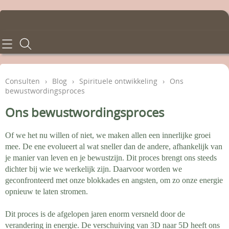
Home
Consulten
Consulten
›
Blog
›
Spirituele ontwikkeling
›
Ons
bewustwordingsproces
Behandelingen
Ons bewustwordingsproces
Tarieven
Of we het nu willen of niet, we maken allen een innerlijke groei
Info en voorwaarden
mee. De ene evolueert al wat sneller dan de andere, afhankelijk van
je manier van leven en je bewustzijn. Dit proces brengt ons steeds
dichter bij wie we werkelijk zijn. Daarvoor worden we
Contact - Afspraken
geconfronteerd met onze blokkades en angsten, om zo onze energie
opnieuw te laten stromen.
Gastenboek
Dit proces is de afgelopen jaren enorm versneld door de
verandering in energie. De verschuiving van 3D naar 5D heeft ons