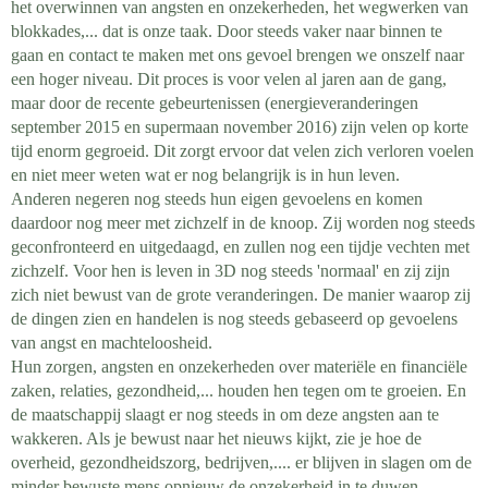
het overwinnen van angsten en onzekerheden, het wegwerken van
blokkades,... dat is onze taak. Door steeds vaker naar binnen te
gaan en contact te maken met ons gevoel brengen we onszelf naar
een hoger niveau. Dit proces is voor velen al jaren aan de gang,
maar door de recente gebeurtenissen (energieveranderingen
september 2015 en supermaan november 2016) zijn velen op korte
tijd enorm gegroeid. Dit zorgt ervoor dat velen zich verloren voelen
en niet meer weten wat er nog belangrijk is in hun leven.
Anderen negeren nog steeds hun eigen gevoelens en komen
daardoor nog meer met zichzelf in de knoop. Zij worden nog steeds
geconfronteerd en uitgedaagd, en zullen nog een tijdje vechten met
zichzelf. Voor hen is leven in 3D nog steeds 'normaal' en zij zijn
zich niet bewust van de grote veranderingen. De manier waarop zij
de dingen zien en handelen is nog steeds gebaseerd op gevoelens
van angst en machteloosheid.
Hun zorgen, angsten en onzekerheden over materiële en financiële
zaken, relaties, gezondheid,... houden hen tegen om te groeien. En
de maatschappij slaagt er nog steeds in om deze angsten aan te
wakkeren. Als je bewust naar het nieuws kijkt, zie je hoe de
overheid, gezondheidszorg, bedrijven,.... er blijven in slagen om de
minder bewuste mens opnieuw de onzekerheid in te duwen.