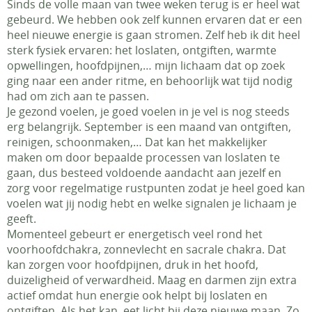
Sinds de volle maan van twee weken terug is er heel wat
gebeurd. We hebben ook zelf kunnen ervaren dat er een
heel nieuwe energie is gaan stromen. Zelf heb ik dit heel
sterk fysiek ervaren: het loslaten, ontgiften, warmte
opwellingen, hoofdpijnen,… mijn lichaam dat op zoek
ging naar een ander ritme, en behoorlijk wat tijd nodig
had om zich aan te passen.
Je gezond voelen, je goed voelen in je vel is nog steeds
erg belangrijk. September is een maand van ontgiften,
reinigen, schoonmaken,… Dat kan het makkelijker
maken om door bepaalde processen van loslaten te
gaan, dus besteed voldoende aandacht aan jezelf en
zorg voor regelmatige rustpunten zodat je heel goed kan
voelen wat jij nodig hebt en welke signalen je lichaam je
geeft.
Momenteel gebeurt er energetisch veel rond het
voorhoofdchakra, zonnevlecht en sacrale chakra. Dat
kan zorgen voor hoofdpijnen, druk in het hoofd,
duizeligheid of verwardheid. Maag en darmen zijn extra
actief omdat hun energie ook helpt bij loslaten en
ontgiften. Als het kan, eet licht bij deze nieuwe maan. Zo