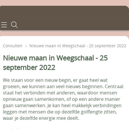
Home
Consulten
Consulten
›
Nieuwe maan in Weegschaal - 25 september 2022
Behandelingen
Nieuwe maan in Weegschaal - 25
september 2022
Tarieven
We staan voor een nieuw begin, er gaat heel wat
Info en voorwaarden
groeien, we kunnen aan veel nieuws beginnen. Centraal
staat het verbinden met anderen, waardoor mensen
Contact - Afspraken
opnieuw gaan samenkomen, of op een andere manier
gaan samenwerken. Je kan heel makkelijk verbindingen
Gastenboek
leggen met mensen die op dezelfde golflengte zitten,
waar je dezelfde energie mee deelt.