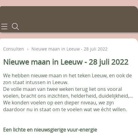
Home
Consulten
Consulten
›
Nieuwe maan in Leeuw - 28 juli 2022
Behandelingen
Nieuwe maan in Leeuw - 28 juli 2022
Tarieven
We hebben nieuwe maan in het teken Leeuw, en ook de
zon staat intussen in Leeuw.
Info en voorwaarden
De volle maan van twee weken terug liet ons vooral
voelen, bracht ons inzichten, helderheid, duidelijkheid,…
We konden voelen op een dieper niveau, we zijn
Contact - Afspraken
daardoor nu in staat om te voelen wat we écht willen.
Gastenboek
Een lichte en nieuwsgierige vuur-energie