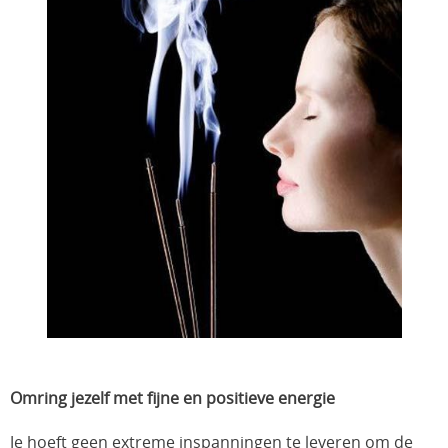
Omring jezelf met fijne en positieve energie
Je hoeft geen extreme inspanningen te leveren om de