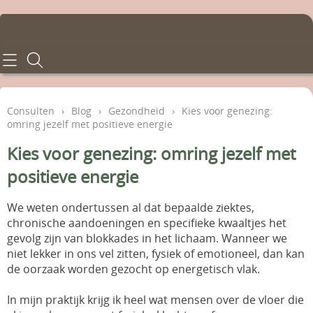
Home
Consulten
Consulten
›
Blog
›
Gezondheid
›
Kies voor genezing:
omring jezelf met positieve energie
Behandelingen
Kies voor genezing: omring jezelf met
Tarieven
positieve energie
Info en voorwaarden
We weten ondertussen al dat bepaalde ziektes,
chronische aandoeningen en specifieke kwaaltjes het
Contact - Afspraken
gevolg zijn van blokkades in het lichaam. Wanneer we
niet lekker in ons vel zitten, fysiek of emotioneel, dan kan
de oorzaak worden gezocht op energetisch vlak.
Gastenboek
In mijn praktijk krijg ik heel wat mensen over de vloer die